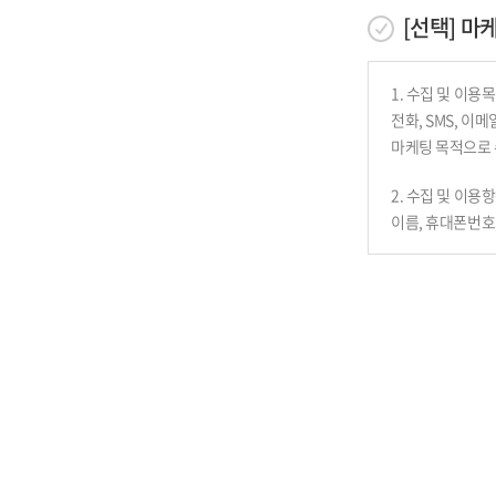
말합니다.
[선택] 마
2. "가입"이란
개인정보의 수집
완료시키는 행
병원은 수집한 개
3. "회원"이란
1. 수집 및 이용
서비스 제공에 관
지속적으로 제
전화, SMS, 이
콘텐츠 제공, 구매
4. "ID"란 
마케팅 목적으로 
회원 관리
말합니다.
회원제 서비스 이용
5. "비밀번호"
2. 수집 및 이용
연령확인, 불만처
선정한 문자와
이름, 휴대폰번호
마케팅 및 광고에
6. "탈퇴"란 
이벤트 등 광고성
7. 본 약관에서
3. 보유/이용기간
회원탈퇴 신청 후
회원이 제공한 모
제 5 조 (회원자
변경될 시에는 별
1. 회원가입은 
2. 병원은 새로
개인정보의 보유
하여야 합니다
원칙적으로, 개인
3. 회원가입은 
의하여 보존할 필
4. 이용자의 회
보여줍니다.
보존 항목 및 결