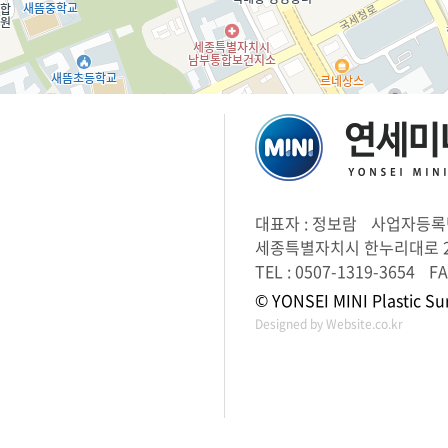
이 자체 개발하거나 다른 병원와의 협력 계약 등을 통해 제공하는 일체의 서비스
보 사용에 대한 동의)
정보에 대해서는 당사의 개인정보 보호정책이 적용됩니다.
정보는 다음과 같이 수집, 사용, 관리, 보호됩니다.
 수집 : 당사는 귀하의 당사 서비스 가입 시 귀하가 제공하는 정보, 커뮤니티 활동을
보, 각종 이벤트 참가를 위하여 귀하가 제공하는 정보, 광고나 경품의 취득을 위하
보 등을 통하여 귀하에 관한 정보를 수집합니다.
 사용 : 당사는 당사 서비스 제공과 관련해서 수집된 회원의 신상정보를 본인의 승
하지 않습니다. 단, 전기통신기본법 등 법률의 규정에 의해 국가기관의 요구가 있는 
대표자 : 정보람
사업자등록번호
적이 있거나 정보통신윤리 위원회의 요청이 있는 경우 또는 기타 관계법령에서 정
세종특별자치시 한누리대로 2
 경우, 귀하가 당사에 제공한 개인정보를 스스로 공개한 경우에는 그러하지 않습니
TEL : 0507-1319-3654
FA
 관리 : 귀하는 개인정보의 보호 및 관리를 위하여 홈페이지 회원정보에서 수시로
© YONSEI MINI Plastic Sur
 수 있습니다.
Designed by Website.co.kr
 보호 : 귀하의 개인정보는 오직 귀하만이 열람/수정/삭제 할 수 있으며, 이는 전적
의해 관리되고 있습니다. 따라서 타인에게 본인의 ID와 비밀번호를 알려주어서는 
 반드시 로그아웃 해 주시고, 웹 브라우저의 창을 닫아 주시기 바랍니다(이는 타인
인터넷 카페나 도서관 같은 공공장소에서 컴퓨터를 사용하는 경우에 귀하의 정보의
입니다).
공지사항
이용약관
개인