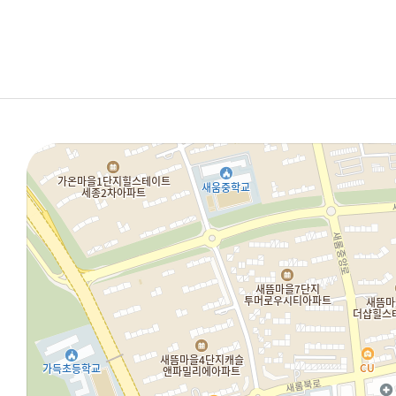
- 계약 또는 청약
제 6 조 (회원자
- 계약 또는 청약
1. 다음 각호의
- 대금결제 및 재
가. 타인의 명
- 소비자의 불만
나. 이용 계
다. 사회의 
개인정보의 파기
라. 다른 사람
병원은 원칙적으로
마. 당사 사이
방법은 다음과 같
바. 기타 당사
파기절차
제 7 조 (서비스의
회원님이 회원가입
1. 서비스의 이
내부 방침 및 기
2. 병원은 다음 
파기되어집니다.
가. 시스템 정
별도 DB로 옮겨
나. 전기통신
않습니다.
다. 기타 병원
3. 당사가 제공
파기방법
서비스를 변경하
전자적 파일형태로
가. 홈페이지(