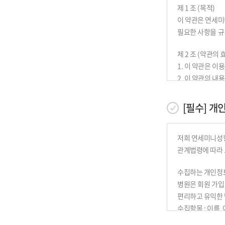
제 1 조 (목적)
이 약관은 연세미
필요한 사항을 규
제 2 조 (약관의 
1. 이 약관은 
2. 이 약관의 
공지합니다.
3. 병원은 필요
[필수] 개
발생합니다.
제 3 조 (약관적
저희 연세미니성형
1. 이 약관은 
관계법령에 따라 
2. 이 약관에 
수집하는 개인정
제 4 조 (정의)
병원은 회원 가입
이 약관에서 사용
편리하고 유익한
수집항목 : 이름,
1. "이용자"란
개인정보 수집방법