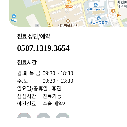
나. 기타 병원
제 8 조 (회원정
1. 회원의 개인
2. 당사의 회원 
가. 개인정보의
진료 상담/예약
제공하는 정
0507.1319.3654
제공하는 정
나. 개인정보의
진료시간
누설, 배포
수사상의 목
월.화.목.금
09:30 ~ 18:30
요청이 있는
수.토
09:30 ~ 13:30
다. 개인정보의
일요일/공휴일 : 휴진
수정/삭제할
점심시간
진료가능
라. 개인정보의
비밀번호에 
야간진료
수술 예약제
종료 시에는
공유하는 
필요한 사항