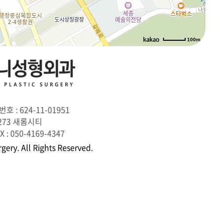
100m
로드뷰
길찾기
지도 크게 보기
 위하여 귀하가
여 귀하가
낙 없이 제3자에게
경우, 범죄에 대한
 : 624-11-01951
한 절차에 따른
73 새롬시티
다.
X : 050-4169-4347
 귀하의 개인정보를
gery. All Rights Reserved.
으로 귀하의ID와
아니 되며, 작업
과 컴퓨터를
 보호를 위하여
정보처리방침
비급여진료항목