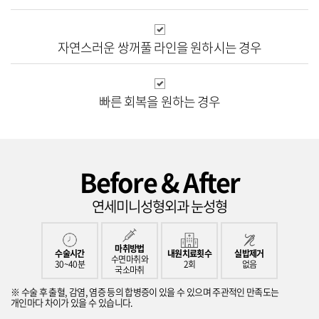
자연스러운 쌍꺼풀
라인을 원하시는 경우
빠른 회복을
원하는 경우
Before & After
연세미니성형외과 눈성형
마취방법
수술시간
내원치료횟수
실밥제거
수면마취와
30~40분
2회
없음
국소마취
※ 수술 후 출혈, 감염, 염증 등의 합병증이 있을 수 있으며 주관적인 만족도는
개인마다 차이가 있을 수 있습니다.