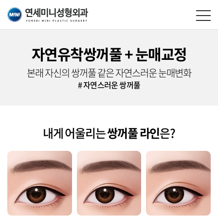
자연유착쌍꺼풀 + 눈매교정
본래 자신의 쌍꺼풀 같은 자연스러운 눈매변화
# 자연스러운 쌍꺼풀
내게 어울리는
쌍꺼풀 라인
은?