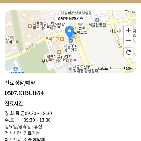
연세미니성형외과
100m
로드뷰
길찾기
지도 크게 보기
진료 상담/예약
0507.1319.3654
진료시간
월.화.목.금
09:30 ~ 18:30
수.토
09:30 ~ 13:30
일요일/공휴일 : 휴진
점심시간
진료가능
야간진료
수술 예약제