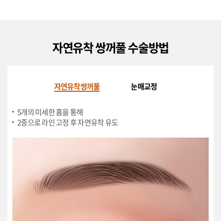
자연유착 쌍꺼풀 수술방법
자연유착쌍꺼풀
눈매교정
5개의 미세한 홈을 통해
2중으로 라인 고정 후 자연유착 유도