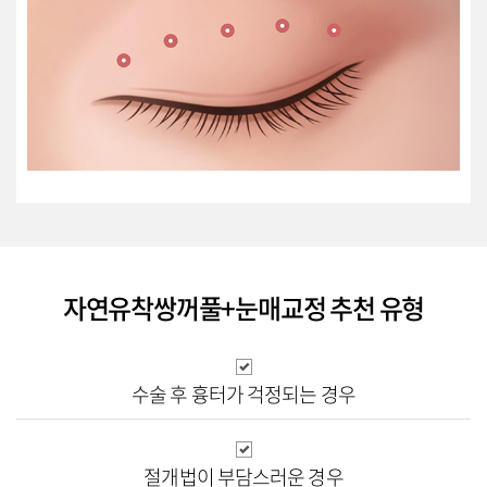
자연유착쌍꺼풀+눈매교정 추천 유형
수술 후 흉터가
걱정되는 경우
절개법이
부담스러운 경우