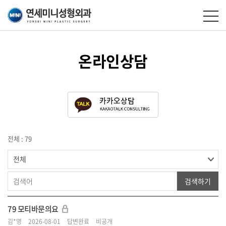
온라인상담
전체 : 79
검색하기
79
모티바문의요
김*영
2026-08-01
답변완료
비공개