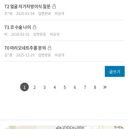
72
얼굴 자가지방이식 질문
조*애
2026-01-04
답변완료
비공개
71
코 수술 나이
비
2026-01-02
답변완료
비공개
70
마리오네트주름 문의
김*훈
2025-12-29
답변완료
비공개
글쓰기
1
2
3
4
5
6
7
8