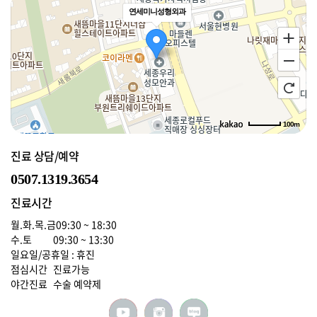
연세미니성형외과
100m
로드뷰
길찾기
지도 크게 보기
진료 상담/예약
0507.1319.3654
진료시간
월.화.목.금
09:30 ~ 18:30
수.토
09:30 ~ 13:30
일요일/공휴일 : 휴진
점심시간
진료가능
야간진료
수술 예약제