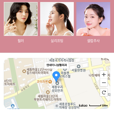
필러
실리프팅
셀럽주사
연세미니성형외과
100m
로드뷰
길찾기
지도 크게 보기