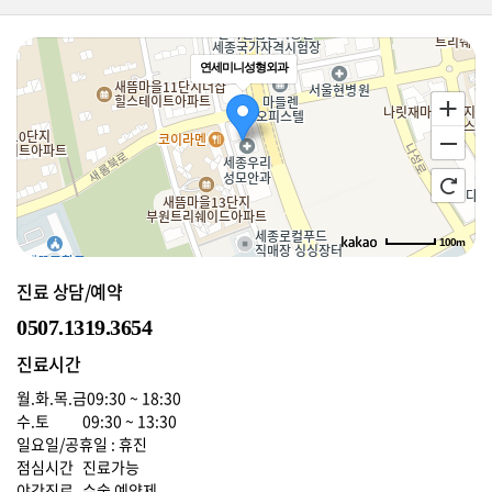
연세미니성형외과
100m
로드뷰
길찾기
지도 크게 보기
진료 상담/예약
0507.1319.3654
진료시간
월.화.목.금
09:30 ~ 18:30
수.토
09:30 ~ 13:30
일요일/공휴일 : 휴진
점심시간
진료가능
야간진료
수술 예약제