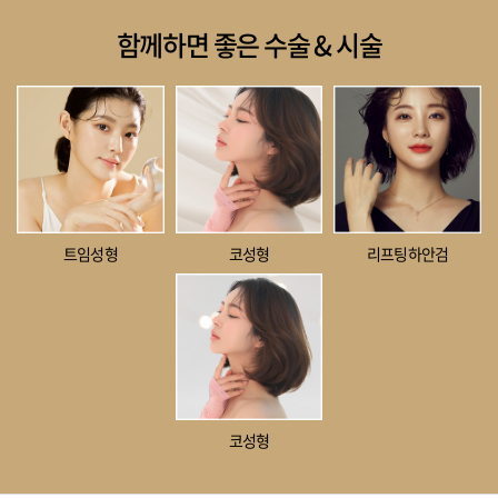
함께하면 좋은 수술 & 시술
트임성형
코성형
리프팅하안검
코성형