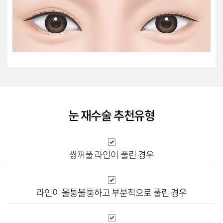
눈 재수술 추천유형
쌍꺼풀 라인이
풀린 경우
라인이 울퉁불퉁하고
부분적으로 풀린 경우