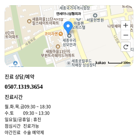
연세미니성형외과
100m
로드뷰
길찾기
지도 크게 보기
진료 상담/예약
0507.1319.3654
진료시간
월.화.목.금
09:30 ~ 18:30
수.토
09:30 ~ 13:30
일요일/공휴일 : 휴진
점심시간
진료가능
야간진료
수술 예약제